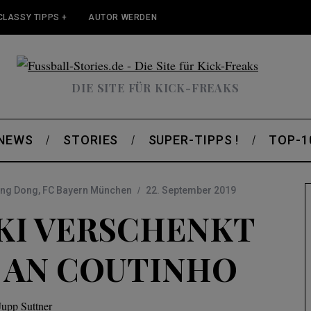
CLASSY TIPPS +
AUTOR WERDEN
DIE SITE FÜR KICK-FREAKS
 NEWS
STORIES
SUPER-TIPPS !
TOP-1
ang Dong
,
FC Bayern München
22. September 2019
I VERSCHENKT
 AN COUTINHO
Jupp Suttner