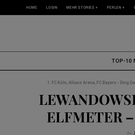
HOME
LOGIN
MEHR STORIES +
PERLEN +
TOP-10
1. FC Köln
,
Allianz Arena
,
FC Bayern - Ding D
LEWANDOWSK
ELFMETER –
by