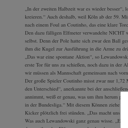
„In der zweiten Halbzeit war es wieder besser“, 
kreieren.“ Auch deshalb, weil Köln ab der 59. Mi
nach einem Foul an Coutinho, das eine klare Tor
S
Den dazu fälligen Elfmeter verwandelte NICHT w
e
selbst. Denn der Pole hatte sich zwar den Ball g
a
r
ihm die Kugel zur Ausführung in die Arme zu dr
c
„Das war eine spontane Aktion“, so Lewandowski 
h
erste Tor für uns zu schießen, noch dazu in der A
f
wir müssen als Mannschaft gemeinsam nach vorne
o
r
Der große Spieler Coutinho misst zwar nur 1,72 M
:
den Unterschied“, anerkannte bei der anschließe
annimmt, weiß er genau, was um ihm herum passie
in der Bundesliga.“ Mit diesem Können ziehe er
Kicker plötzlich frei stünden. „Das macht uns gef
Was auch Lewandowski ganz genau wisse. „Er wird