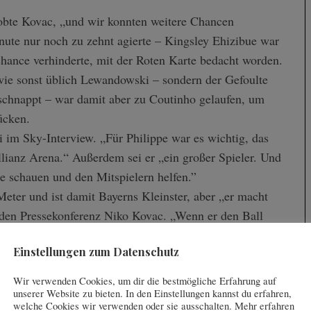
lobte Kovac, „und wir konnten weitere Chancen
nute nur noch zu zehnt agierte – Kingsley Ehizibue war
chance verhinderte, mit der Roten Karte bedacht worden.
ie sonst üblich Lewandowski – sondern der Gefoulte
eschnappt – war damit aber zu Coutinho gelaufen, um
ücken.
im Sky-Interview. „Für Philippe war es wichtig, das
llianz Arena.“ Außerdem sei er „ein großer Spieler. Und
 schauen und den Mitspielern helfen.”
eter und ist damit Bayerns Kleinster, aber „er macht
nden Pressekonferenz Niko Kovac. „Wenn er den Ball
rt. Er hat ein Ball- und Raumgefühl wie kein Zweiter
Einstellungen zum Datenschutz
 gegnerische Spieler an – wodurch wiederum Bayern-
ährlicher.“
Wir verwenden Cookies, um dir die bestmögliche Erfahrung auf
 von Philippe noch so oft in Szene gesetzt werden,
unserer Website zu bieten. In den Einstellungen kannst du erfahren,
welche Cookies wir verwenden oder sie ausschalten. Mehr erfahren