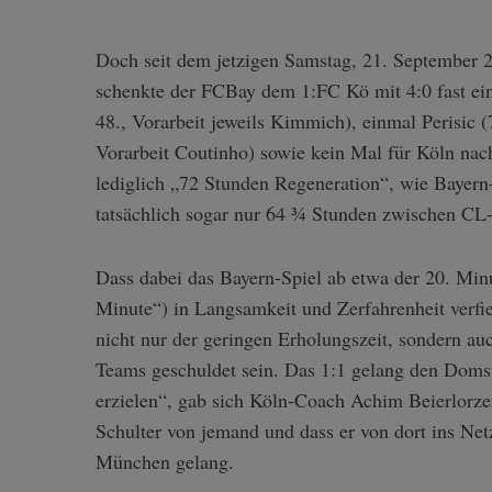
Doch seit dem jetzigen Samstag, 21. September 2
schenkte der FCBay dem 1:FC Kö mit 4:0 fast e
48., Vorarbeit jeweils Kimmich), einmal Perisic 
Vorarbeit Coutinho) sowie kein Mal für Köln nach
lediglich „72 Stunden Regeneration“, wie Bayern
tatsächlich sogar nur 64 ¾ Stunden zwischen CL-
Dass dabei das Bayern-Spiel ab etwa der 20. Minu
Minute“) in Langsamkeit und Zerfahrenheit verf
nicht nur der geringen Erholungszeit, sondern au
Teams geschuldet sein. Das 1:1 gelang den Doms
erzielen“, gab sich Köln-Coach Achim Beierlorzer
Schulter von jemand und dass er von dort ins Ne
München gelang.