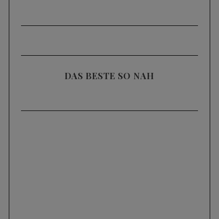
g
e
DAS BESTE SO NAH