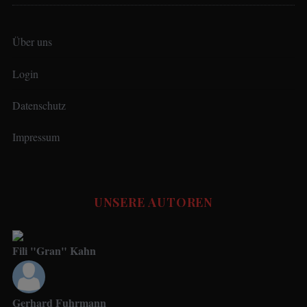
Über uns
Login
S
e
Datenschutz
a
r
Impressum
c
h
f
o
UNSERE AUTOREN
r
:
Fili "Gran" Kahn
Gerhard Fuhrmann