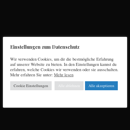
Allgemein
Die besten Fussball Pubs in München
Einstellungen zum Datenschutz
Wir verwenden Cookies, um dir die bestmögliche Erfahrung
auf unserer Website zu bieten. In den Einstellungen kannst du
erfahren, welche Cookies wir verwenden oder sie ausschalten.
Mehr erfahren Sie unter:
Mehr lesen
Cookie Einstellungen
Alle ablehnen
Alle akzeptieren
Allgemein
Die besten Fussball-Lokale für LIVE TV