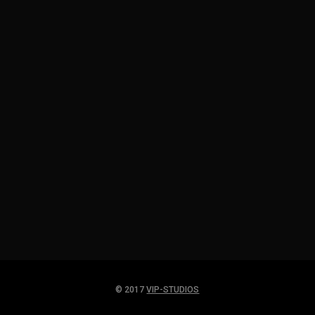
Eintracht Frankfurt
FC Bayern – DING DANG DONG: Nagelsmann
ist es “scheißegal”
© 2017
VIP-STUDIOS