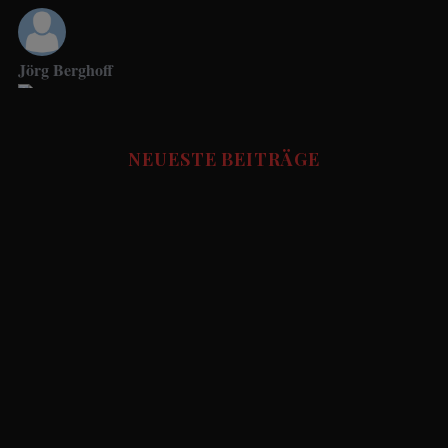
Jörg Berghoff
Jupp Suttner
News Redaktion
NEUESTE BEITRÄGE
Social Media Manager
FUSSBALL STORIES - Redaktion
Udo.Haafke