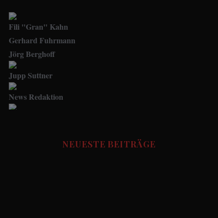
Fili "Gran" Kahn
Gerhard Fuhrmann
Jörg Berghoff
Jupp Suttner
News Redaktion
Social Media Manager
FUSSBALL STORIES - Redaktion
NEUESTE BEITRÄGE
Udo.Haafke