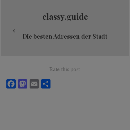
classy.guide
Die besten Adressen der Stadt
Rate this post
Fa
M
E
Te
ce
as
m
ile
bo
to
ail
n
ok
do
n