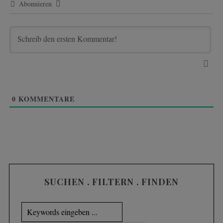
Abonnieren
0
KOMMENTARE
S
e
a
r
c
h
f
SUCHEN . FILTERN . FINDEN
o
r
: