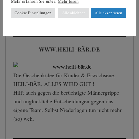
Mehr erfahren Sie unter:
Mehr lesen
EIN PORTAL – ALLE ANGEBOTE
Cookie Einstellungen
Alle ablehnen
Alle akzeptieren
WWW.HEILI-BÄR.DE
Die Geschenk­idee für Kinder & Erwachsene.
HEILI-BÄR. ALLES WIRD GUT !
Hilft auch gegen die berüchtigte Männergrippe
und unglückliche Entscheidungen gegen das
eigene Team. Selbst Niederlagen tun nicht mehr
(so) weh.