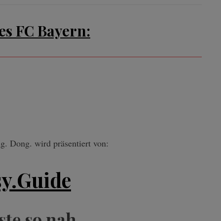
es FC Bayern:
. Dong. wird präsentiert von:
sy.Guide
ste so nah