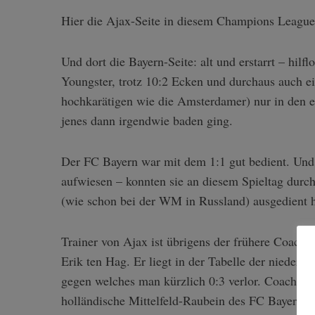
Hier die Ajax-Seite in diesem Champions League-
Und dort die Bayern-Seite: alt und erstarrt – hilf
S
Youngster, trotz 10:2 Ecken und durchaus auch e
e
hochkarätigen wie die Amsterdamer) nur in den e
a
r
jenes dann irgendwie baden ging.
c
h
Der FC Bayern war mit dem 1:1 gut bedient. Und
f
aufwiesen – konnten sie an diesem Spieltag durch
o
r
(wie schon bei der WM in Russland) ausgedient h
:
Trainer von Ajax ist übrigens der frühere Coach
Erik ten Hag. Er liegt in der Tabelle der niederl
gegen welches man kürzlich 0:3 verlor. Coach d
holländische Mittelfeld-Raubein des FC Bayern.