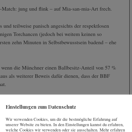
Match: jung und flink – auf Mia-san-mia-Art frech.
los und teilweise panisch angesichts der respektlosen
inigen Torchancen (jedoch bei weitem keinen so
rsten zehn Minuten in Selbstbewusstsein badend – ehe
 wenn die Münchner einen Ballbesitz-Anteil von 57 %
aus als weiterer Beweis dafür dienen, dass der BBF
at.
 der FC Bayern-Regionalliga-Mannschaft, der Holländer
Einstellungen zum Datenschutz
ändischen Ehrendivision fünf Punkte hinter Eindhoven,
er Eindhovener: Mark van Bommel, das einstige
Wir verwenden Cookies, um dir die bestmögliche Erfahrung auf
unserer Website zu bieten. In den Einstellungen kannst du erfahren,
welche Cookies wir verwenden oder sie ausschalten. Mehr erfahren