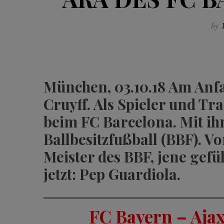
by
München, 03.10.18 Am Anf
Cruyff. Als Spieler und T
beim FC Barcelona. Mit i
Ballbesitzfußball (BBF). V
Meister des BBF, jene gefü
jetzt: Pep Guardiola.
FC Bayern – Ajax