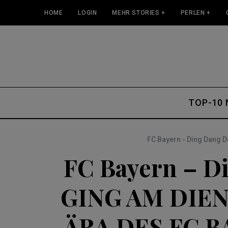
HOME
LOGIN
MEHR STORIES +
PERLEN +
TOP-10
FC Bayern - Ding Dang 
FC Bayern – Di
GING AM DIE
ÄRA DES FC B