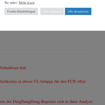
Sie unter:
Mehr lesen
o stärker als die deutsche Bundesliga? Fans des Fußballs
Cookie Einstellungen
Alle ablehnen
Alle akzeptieren
 schon auf das Rückspiel Ajax gegen Bayern in
icht ein Zukunft gegen Vergangenheit. Wobei die
ch wenn sie vermutlich keine Zukunft hat.
nhaltbare hält.
lichkeiten in dieser CL-Gruppe für den FCB offen
e der DingDangDong-Reporter sich in ihrer Analyse