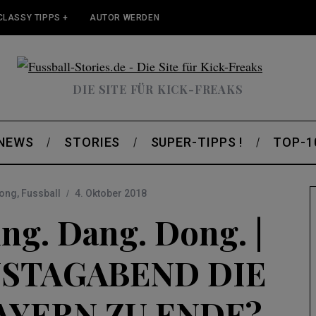
CLASSY TIPPS +
AUTOR WERDEN
DIE SITE FÜR KICK-FREAKS
 NEWS
STORIES
SUPER-TIPPS !
TOP-1
Dong
,
Fussball
4. Oktober 2018
ng. Dang. Dong. |
NSTAGABEND DIE
AYERN ZU ENDE?