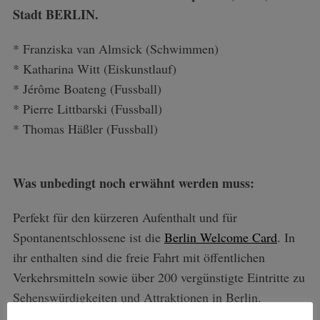
Stadt BERLIN.
* Franziska van Almsick (Schwimmen)
* Katharina Witt (Eiskunstlauf)
* Jérôme Boateng (Fussball)
* Pierre Littbarski (Fussball)
* Thomas Häßler (Fussball)
Was unbedingt noch erwähnt werden muss:
Perfekt für den kürzeren Aufenthalt und für
Spontanentschlossene ist die
Berlin Welcome Card
. In
ihr enthalten sind die freie Fahrt mit öffentlichen
Verkehrsmitteln sowie über 200 vergünstigte Eintritte zu
Sehenswürdigkeiten und Attraktionen in Berlin.