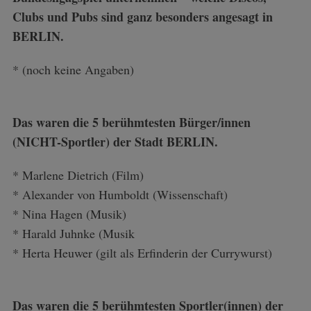
Clubs und Pubs sind ganz besonders angesagt in
BERLIN.
S
e
* (noch keine Angaben)
a
r
c
Das waren die 5 berühmtesten Bürger/innen
h
f
(NICHT-Sportler) der Stadt BERLIN.
o
r
* Marlene Dietrich (Film)
:
* Alexander von Humboldt (Wissenschaft)
* Nina Hagen (Musik)
* Harald Juhnke (Musik
* Herta Heuwer (gilt als Erfinderin der Currywurst)
Das waren die 5 berühmtesten Sportler(innen) der