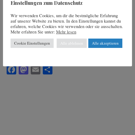
Einstellungen zum Datenschutz
Weitere Infos:
Wir verwenden Cookies, um dir die bestmögliche Erfahrung
Fremdenverkehrsamt #
auf unserer Website zu bieten. In den Einstellungen kannst du
erfahren, welche Cookies wir verwenden oder sie ausschalten.
Mehr erfahren Sie unter:
Mehr lesen
Cookie Einstellungen
Alle ablehnen
Alle akzeptieren
Rate this post
Fa
M
E
Te
ce
as
m
ile
bo
to
ail
n
ok
do
n