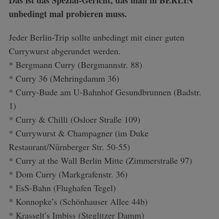
Das ist das Spezial-Gericht, das man in BERLIN
unbedingt mal probieren muss.
Jeder Berlin-Trip sollte unbedingt mit einer guten
Currywurst abgerundet werden.
* Bergmann Curry (Bergmannstr. 88)
* Curry 36 (
Mehringdamm 36
)
* Curry-Bude am U-Bahnhof Gesundbrunnen (
Badstr.
1
)
* Curry & Chilli (
Osloer Straße 109)
* Currywurst & Champagner (im Duke
Restaurant/Nürnberger Str. 50-55)
* Curry at the Wall Berlin Mitte (Zimmerstraße 97)
* Dom Curry (Markgrafenstr. 36)
* EsS-Bahn (Flughafen Tegel)
* Konnopke’s (Schönhauser Allee 44b)
* Krasselt’s Imbiss (Steglitzer Damm)