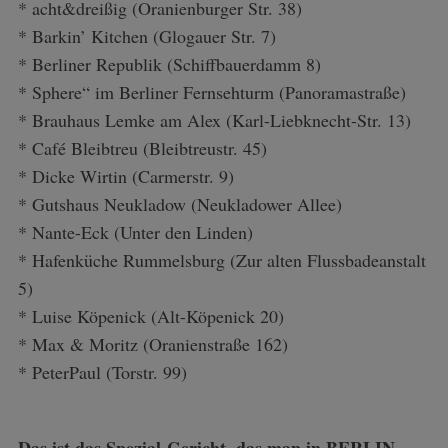
* acht&dreißig (Oranienburger Str. 38)
* Barkin’ Kitchen (Glogauer Str. 7)
*
Berliner Republik (Schiffbauerdamm 8)
*
Sphere“ im Berliner Fernsehturm (
Panoramastraße
)
*
Brauhaus Lemke am Alex (Karl-Liebknecht-Str. 13)
*
Café Bleibtreu (Bleibtreustr. 45)
*
Dicke Wirtin (Carmerstr. 9)
*
Gutshaus Neukladow (
Neukladower Allee)
*
Nante-Eck (Unter den Linden)
*
Hafenküche Rummelsburg (Zur alten Flussbadeanstalt
5)
*
Luise Köpenick (Alt-Köpenick 20)
*
Max & Moritz (Oranienstraße 162)
* PeterPaul (Torstr. 99)