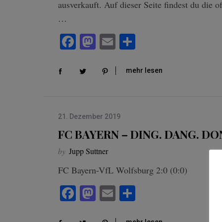
ausverkauft. Auf dieser Seite findest du die o
…
Fa
M
E
Te
ce
as
m
ile
bo
to
ail
n
mehr lesen
S
ok
do
e
n
a
r
21. Dezember 2019
c
FC BAYERN – DING. DANG. DON
h
f
by
Jupp Suttner
o
r
FC Bayern-VfL Wolfsburg 2:0 (0:0)
:
Fa
M
E
Te
ce
as
m
ile