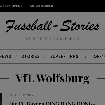
CLASSY TIPPS +
AUTOR WERDEN
DIE SITE FÜR KICK-FREAKS
 NEWS
STORIES
SUPER-TIPPS !
TOP-1
VfL Wolfsburg
15. August 2022
Die FC Bayern DING DANG DONG-