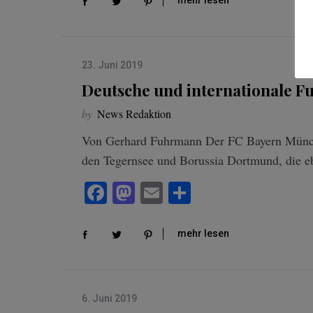
bo
to
ail
n
mehr lesen
ok
do
n
23. Juni 2019
Deutsche und internationale F
by
News Redaktion
Von Gerhard Fuhrmann Der FC Bayern Münche
den Tegernsee und Borussia Dortmund, die e
Fa
M
E
Te
ce
as
m
ile
bo
to
ail
n
mehr lesen
ok
do
n
6. Juni 2019