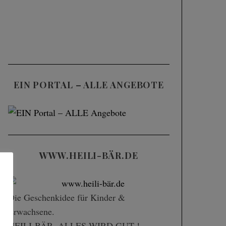
EIN PORTAL – ALLE ANGEBOTE
WWW.HEILI-BÄR.DE
Die Geschenk­idee für Kinder &
Erwachsene.
HEILI-BÄR. ALLES WIRD GUT !