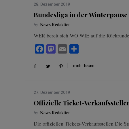
28. Dezember 2019
Bundesliga in der Winterpause
by
News Redaktion
WER bereit sich WO WIE auf die Rückrunde
Fa
M
E
Te
ce
as
m
ile
bo
to
ail
n
mehr lesen
ok
do
n
27. Dezember 2019
Offizielle Ticket-Verkaufsstelle
by
News Redaktion
Die offiziellen Tickets-Verkaufsstellen Die S