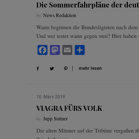
Die Sommerfahrpläne der deut
by
News Redaktion
Wann beginnen die Bundesligisten nach dem 
Und wer testet wann gegen wen? Hier haben
Fa
M
E
Te
ce
as
m
ile
bo
to
ail
n
mehr lesen
ok
do
n
10. März 2019
VIAGRA FÜRS VOLK
by
Jupp Suttner
Die alten Männer auf der Tribüne vergaßen ih