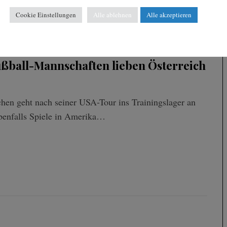
Cookie Einstellungen
Alle ablehnen
Alle akzeptieren
ußball-Mannschaften lieben Österreich
n geht nach seiner USA-Tour ins Trainingslager an
benfalls Spiele in Amerika…