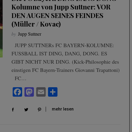
Kolumne von Jupp Suttner: VOR
DEN AUGEN SEINES FEINDES
(Müller / Kovac)
by
Jupp Suttner
JUPP SUTTNERs FC BAYERN-KOLUMNE:
FUSSBALL IST DING, DANG, DONG. ES
GIBT NICHT NUR DING. (Kick-Philosophie des
einstigen FC Bayern-Trainers Giovanni Trapattoni)
FC…
Fa
M
E
Te
ce
as
m
ile
bo
to
ail
n
mehr lesen
ok
do
n