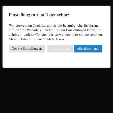
Bayern, Celtic – und die schottischen Golf-Eier
Einstellungen zum Datenschutz
Wir verwenden Cookies, um dir die bestmögliche Erfahrung
auf unserer Website zu bieten. In den Einstellungen kannst du
erfahren, welche Cookies wir verwenden oder sie ausschalten.
Mehr erfahren Sie unter:
Mehr lesen
Cookie Einstellungen
Alle ablehnen
Alle akzeptieren
FC Bayern - Ding Dang Dong
Die FC Bayern-DING/DANG/DONG-Kolumne
von Jupp Suttner: SÜSSER TRIUMPH IM HÄDI-
DADI-WARI-MATCH MIT GEIERN, HYÄNEN
UND DER SCHWARZEN BESTIE