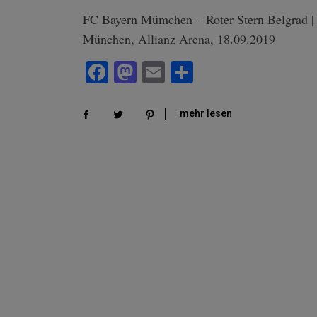
FC Bayern Mümchen – Roter Stern Belgrad | 
München, Allianz Arena, 18.09.2019
Fa
M
E
Te
ce
as
m
ile
bo
to
ail
n
mehr lesen
ok
do
n