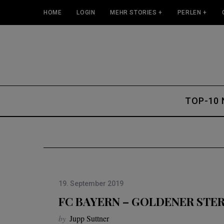
HOME
LOGIN
MEHR STORIES +
PERLEN +
TOP-10
19. September 2019
FC BAYERN – GOLDENER STE
by
Jupp Suttner