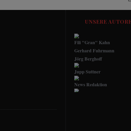
UNSERE AUTOR
Fili "Gran" Kahn
Gerhard Fuhrmann
Jörg Berghoff
Jupp Suttner
Eintracht Frankfurt
Allge
News Redaktion
FC Bayern – DING
Die besten
Social Media Manager
DANG DONG:
Pubs in 
Nagelsmann ist es
FUSSBALL STORIES - Red
“scheißegal”
Udo.Haafke