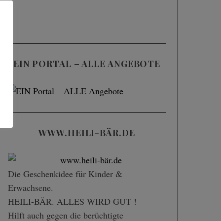
EIN PORTAL – ALLE ANGEBOTE
WWW.HEILI-BÄR.DE
Die Geschenk­idee für Kinder &
Erwachsene.
HEILI-BÄR. ALLES WIRD GUT !
Hilft auch gegen die berüchtigte