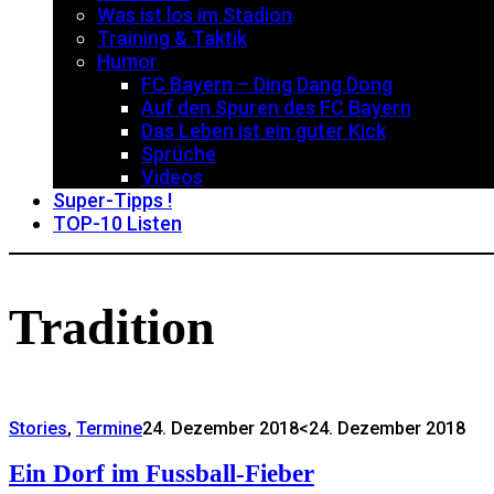
Was ist los im Stadion
Training & Taktik
Humor
FC Bayern – Ding Dang Dong
Auf den Spuren des FC Bayern
Das Leben ist ein guter Kick
Sprüche
Videos
Super-Tipps !
TOP-10 Listen
Tradition
Stories
,
Termine
24. Dezember 2018
<24. Dezember 2018
Ein Dorf im Fussball-Fieber