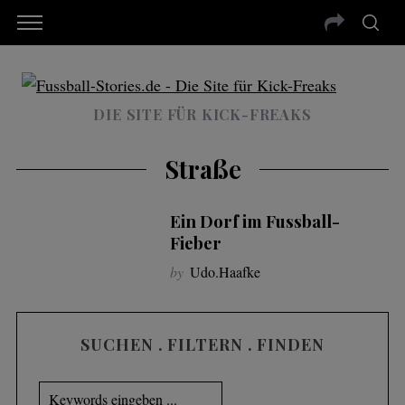
DIE SITE FÜR KICK-FREAKS
Straße
Ein Dorf im Fussball-
Fieber
by
Udo.Haafke
SUCHEN . FILTERN . FINDEN