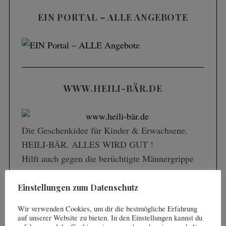
EIN PORTAL – ALLE ANGEBOTE
S
e
a
WWW.HEILI-BÄR.DE
r
c
h
f
Die Geschenk­idee für Kinder & Erwachsene.
o
HEILI-BÄR. ALLES WIRD GUT !
r
Hilft auch gegen die berüchtigte Männergrippe
:
und unglückliche Entscheidungen gegen das
eigene Team. Selbst Niederlagen tun nicht mehr
Einstellungen zum Datenschutz
(so) weh.
Wir verwenden Cookies, um dir die bestmögliche Erfahrung
auf unserer Website zu bieten. In den Einstellungen kannst du