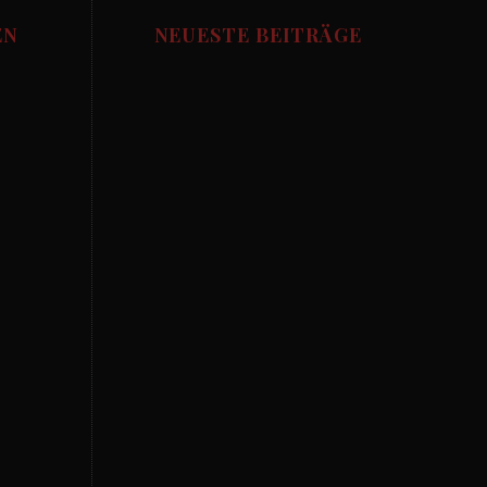
EN
NEUESTE BEITRÄGE
Allgemein
Die besten Fussball
Pubs in München
aktion