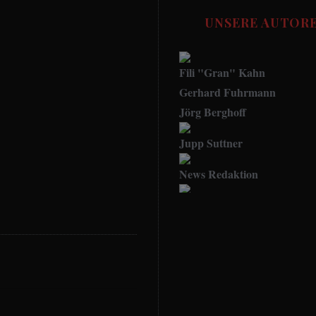
UNSERE AUTOR
Fili "Gran" Kahn
Gerhard Fuhrmann
Jörg Berghoff
Jupp Suttner
News Redaktion
Social Media Manager
FUSSBALL STORIES - Red
Udo.Haafke