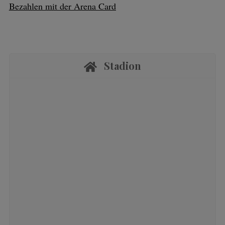
Bezahlen mit der Arena Card
Stadion
Stadion
Allianz Arena:
Wahrzeichen Münchner
Architektur, Heim-Stadion des FC Bayern
München und Spielstätte der Superlative.
HIER KLICKEN UM MEHR ZU
ERFAHREN