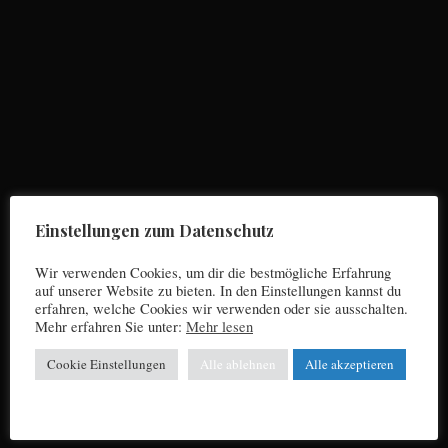
Allgemein
Die besten Fussball Pubs in München
Einstellungen zum Datenschutz
Wir verwenden Cookies, um dir die bestmögliche Erfahrung
auf unserer Website zu bieten. In den Einstellungen kannst du
erfahren, welche Cookies wir verwenden oder sie ausschalten.
Mehr erfahren Sie unter:
Mehr lesen
Cookie Einstellungen
Alle ablehnen
Alle akzeptieren