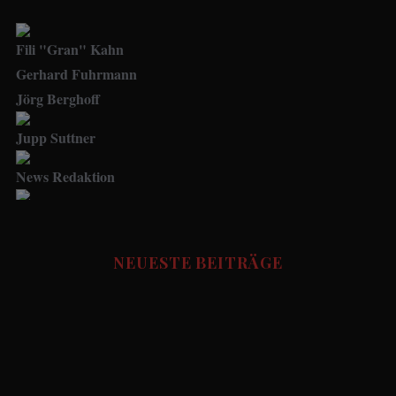
Fili "Gran" Kahn
Gerhard Fuhrmann
Jörg Berghoff
Jupp Suttner
News Redaktion
Social Media Manager
FUSSBALL STORIES - Redaktion
NEUESTE BEITRÄGE
Udo.Haafke