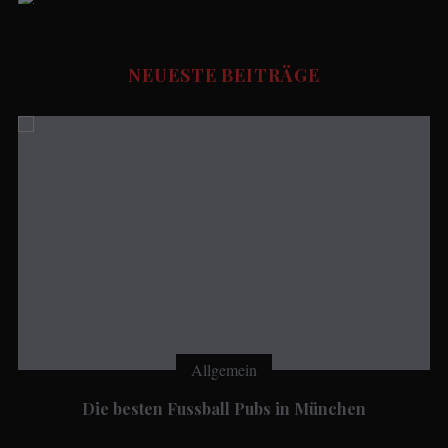
Social Media Manager
FUSSBALL STORIES - Redaktion
NEUESTE BEITRÄGE
Udo.Haafke
Allgemein
Die besten Fussball Pubs in München