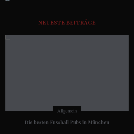
Social Media Manager
FUSSBALL STORIES - Redaktion
NEUESTE BEITRÄGE
Udo.Haafke
Allgemein
Die besten Fussball Pubs in München