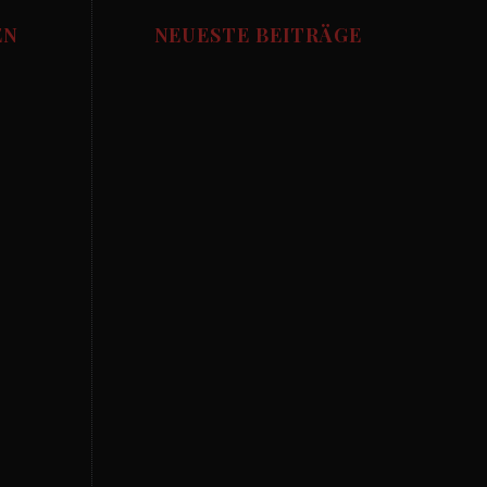
EN
NEUESTE BEITRÄGE
Allgemein
Die besten Fussball
Pubs in München
aktion