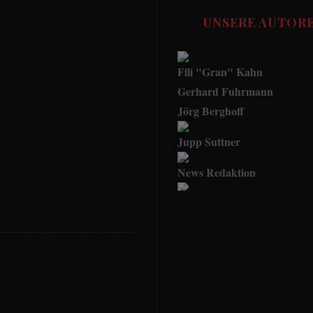
UNSERE AUTOR
Fili "Gran" Kahn
Gerhard Fuhrmann
Jörg Berghoff
Jupp Suttner
News Redaktion
Social Media Manager
FUSSBALL STORIES - Red
Udo.Haafke