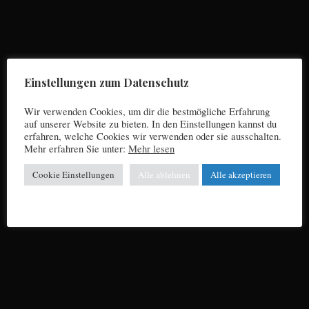
Die FC Bayern-DING DANG DONG Kolumne
von Jupp Suttner: FREIBURG WAR WEDER EIN
SIMMERING NOCH EIN KAPFENBERG
Einstellungen zum Datenschutz
Wir verwenden Cookies, um dir die bestmögliche Erfahrung
auf unserer Website zu bieten. In den Einstellungen kannst du
erfahren, welche Cookies wir verwenden oder sie ausschalten.
Mehr erfahren Sie unter:
Mehr lesen
Cookie Einstellungen
Alle ablehnen
Alle akzeptieren
FC Bayern - Ding Dang Dong
Die FC Bayern DING/DANG/DONG-Kolumne
von Jupp Suttner: 11 TAGE VOLLER
LEWANDOWSKISTERIE