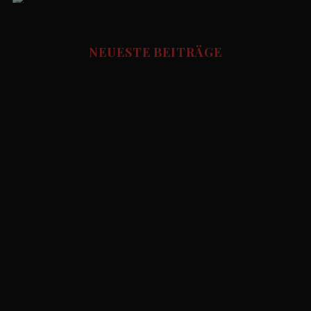
Social Media Manager
FUSSBALL STORIES - Redaktion
NEUESTE BEITRÄGE
Udo.Haafke
Allgemein
Die besten Fussball Pubs in München