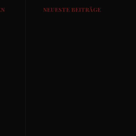
EN
NEUESTE BEITRÄGE
Allgemein
Die besten Fussball
Pubs in München
aktion