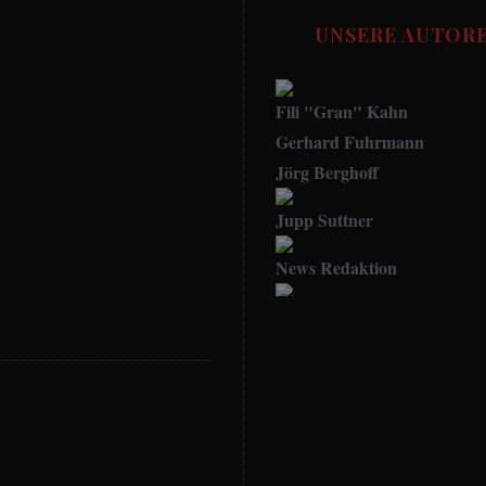
UNSERE AUTOR
Fili "Gran" Kahn
Gerhard Fuhrmann
Jörg Berghoff
Jupp Suttner
News Redaktion
Social Media Manager
FUSSBALL STORIES - Red
Udo.Haafke