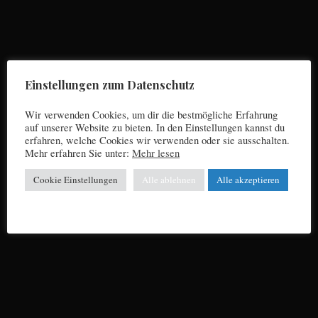
Die FC Bayern-DING DANG DONG Kolumne
von Jupp Suttner: FREIBURG WAR WEDER EIN
SIMMERING NOCH EIN KAPFENBERG
Einstellungen zum Datenschutz
Wir verwenden Cookies, um dir die bestmögliche Erfahrung
auf unserer Website zu bieten. In den Einstellungen kannst du
erfahren, welche Cookies wir verwenden oder sie ausschalten.
Mehr erfahren Sie unter:
Mehr lesen
Cookie Einstellungen
Alle ablehnen
Alle akzeptieren
FC Bayern - Ding Dang Dong
Die FC Bayern DING/DANG/DONG-Kolumne
von Jupp Suttner: 11 TAGE VOLLER
LEWANDOWSKISTERIE