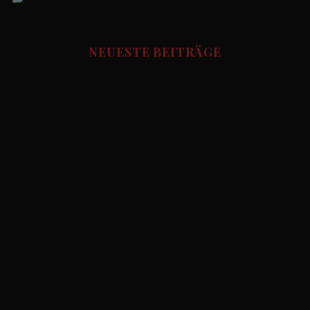
Social Media Manager
FUSSBALL STORIES - Redaktion
NEUESTE BEITRÄGE
Udo.Haafke
Allgemein
Die besten Fussball Pubs in München